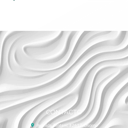
CONTACTO
Avenida Zenteno #2617, Osorno