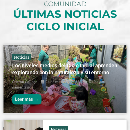
COMUNIDAD
ÚLTIMAS NOTICIAS
CICLO INICIAL
Noticias
Los niveles medios del Ciclo Inicial aprenden
explorando con la naturaleza y su entorno
Osorno College
24 de marzo de 2025
No hay
comentarios
Leer más →
Noticias