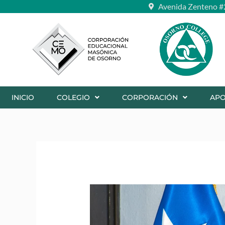
Ir
Avenida Zenteno #
al
contenido
INICIO
COLEGIO
CORPORACIÓN
AP