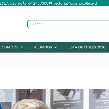
2617, Osorno
64 2457300
rectoria@osornocollege.cl
Buscar
ODERADOS
ALUMNOS
LISTA DE ÚTILES 2026