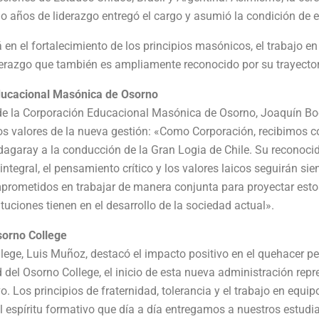
o años de liderazgo entregó el cargo y asumió la condición de e
en el fortalecimiento de los principios masónicos, el trabajo en
liderazgo que también es ampliamente reconocido por su trayector
ducacional Masónica de Osorno
 de la Corporación Educacional Masónica de Osorno, Joaquín Bod
los valores de la nueva gestión: «Como Corporación, recibimos 
agaray a la conducción de la Gran Logia de Chile. Su reconocid
ntegral, el pensamiento crítico y los valores laicos seguirán si
ometidos en trabajar de manera conjunta para proyectar estos p
ituciones tienen en el desarrollo de la sociedad actual».
sorno College
ollege, Luis Muñoz, destacó el impacto positivo en el quehacer p
del Osorno College, el inicio de esta nueva administración rep
o. Los principios de fraternidad, tolerancia y el trabajo en equ
espíritu formativo que día a día entregamos a nuestros estudian