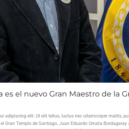
 es el nuevo Gran Maestro de la G
 adipiscing elit. Ut elit tellus, luctus nec ullamcorper mattis, 
n el Gran Templo de Santiago, Juan Eduardo Urrutia Bordagaray