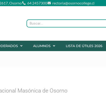
2617, Osorno
64 2457300
rectoria@osornocollege.cl
Buscar
ODERADOS
ALUMNOS
LISTA DE ÚTILES 2026
cacional Masónica de Osorno