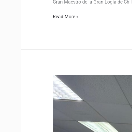
Gran Maestro de la Gran Logia de Chile
Read More »
Corporación
Educacional
Masónica
de
Osorno
presenta
avances
de