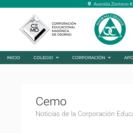
Ir
Avenida Zenteno #
al
contenido
INICIO
COLEGIO
CORPORACIÓN
AP
Cemo
Noticias de la Corporación Edu