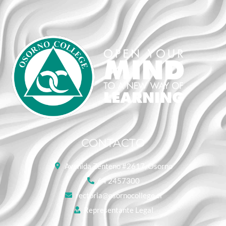
CONTACTO
Avenida Zenteno #2617, Osorno
64 2457300
rectoria@osornocollege.cl
Representante Legal