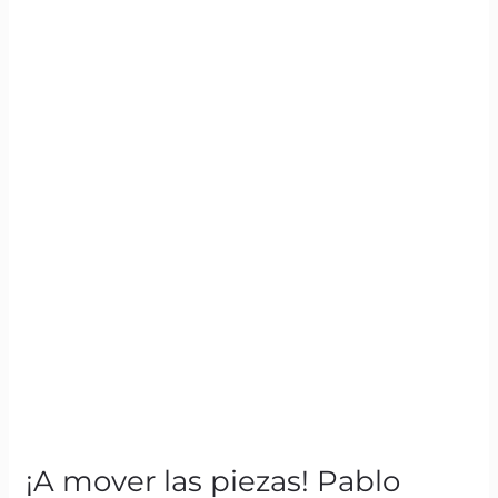
representará
a
Osorno
en
el
Regional
de
Ajedrez
2026
¡A mover las piezas! Pablo