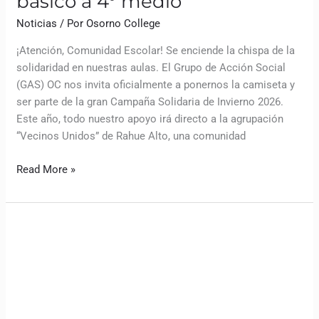
básico a 4° medio
Noticias
/ Por
Osorno College
¡Atención, Comunidad Escolar! Se enciende la chispa de la
solidaridad en nuestras aulas. El Grupo de Acción Social
(GAS) OC nos invita oficialmente a ponernos la camiseta y
ser parte de la gran Campaña Solidaria de Invierno 2026.
Este año, todo nuestro apoyo irá directo a la agrupación
“Vecinos Unidos” de Rahue Alto, una comunidad
Read More »
¡A
mover
las
piezas!
Pablo
Rudolphi