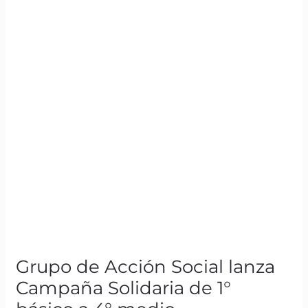
1°
básico
a
4°
medio
Grupo de Acción Social lanza
Campaña Solidaria de 1°