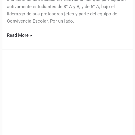
activamente estudiantes de 8° A y B; y de 5° A, bajo el
liderazgo de sus profesores jefes y parte del equipo de
Convivencia Escolar. Por un lado,
Read More »
Diferenciados
de
Economía
y
Argumentación
se
articulan
en
exitoso
debate
estudiantil