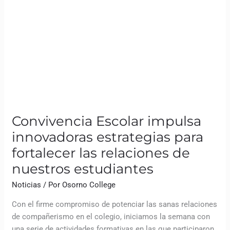
estrategias
para
fortalecer
las
relaciones
de
nuestros
estudiantes
Convivencia Escolar impulsa
innovadoras estrategias para
fortalecer las relaciones de
nuestros estudiantes
Noticias
/ Por
Osorno College
Con el firme compromiso de potenciar las sanas relaciones
de compañerismo en el colegio, iniciamos la semana con
una serie de actividades formativas en las que participaron