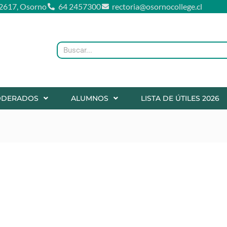
2617, Osorno
64 2457300
rectoria@osornocollege.cl
Buscar
ODERADOS
ALUMNOS
LISTA DE ÚTILES 2026