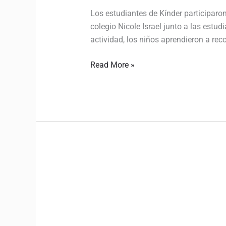
Los estudiantes de Kínder participaron
colegio Nicole Israel junto a las estu
actividad, los niños aprendieron a rec
Read More »
Todo
el
colegio
participó
de