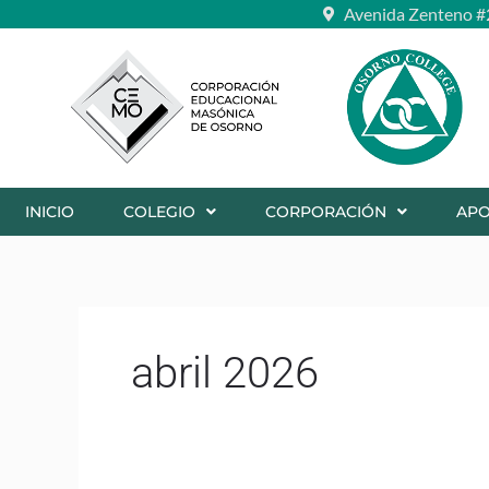
Ir
Avenida Zenteno #
al
contenido
INICIO
COLEGIO
CORPORACIÓN
AP
abril 2026