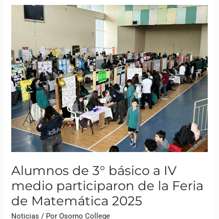
Alumnos
de
3°
básico
a
IV
medio
participaron
de
la
Feria
de
Matemática
2025
Alumnos de 3° básico a IV
medio participaron de la Feria
de Matemática 2025
Noticias
/ Por
Osorno College