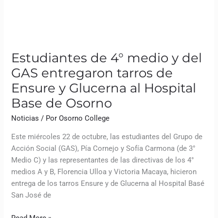
de
Ensure
y
Glucerna
al
Estudiantes de 4° medio y del
Hospital
GAS entregaron tarros de
Base
Ensure y Glucerna al Hospital
de
Osorno
Base de Osorno
Noticias
/ Por
Osorno College
Este miércoles 22 de octubre, las estudiantes del Grupo de
Acción Social (GAS), Pía Cornejo y Sofía Carmona (de 3°
Medio C) y las representantes de las directivas de los 4°
medios A y B, Florencia Ulloa y Victoria Macaya, hicieron
entrega de los tarros Ensure y de Glucerna al Hospital Basé
San José de
Read More »