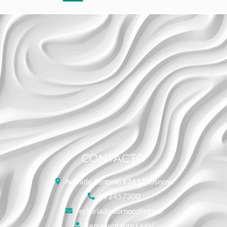
CONTACTO
Avenida Zenteno #2617, Osorno
64 2457300
rectoria@osornocollege.cl
Representante Legal