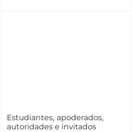
Estudiantes,
apoderados,
autoridades
e
invitados
especiales
inauguraron
nuestro
nuevo
casino
“Fraternidad”
Estudiantes, apoderados,
autoridades e invitados