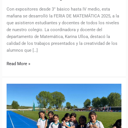
Con expositores desde 3° básico hasta IV medio, esta
mañana se desarrolló la FERIA DE MATEMÁTICA 2025, a la
que asistieron estudiantes y docentes de todos los niveles
de nuestro colegio. La coordinadora y docente del
departamento de Matemática, Karina Ulloa, destacó la
calidad de los trabajos presentados y la creatividad de los
alumnos que […]
Read More »
Nuestros
atletas
tuvieron
gran
participación
en
Campeonato