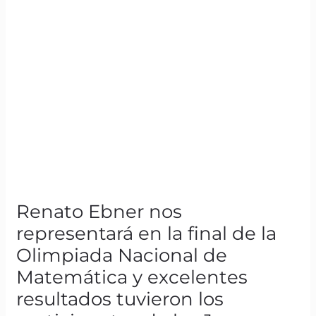
tuvieron
los
participantes
de
los
Juegos
Interregionales
Renato Ebner nos
representará en la final de la
Olimpiada Nacional de
Matemática y excelentes
resultados tuvieron los