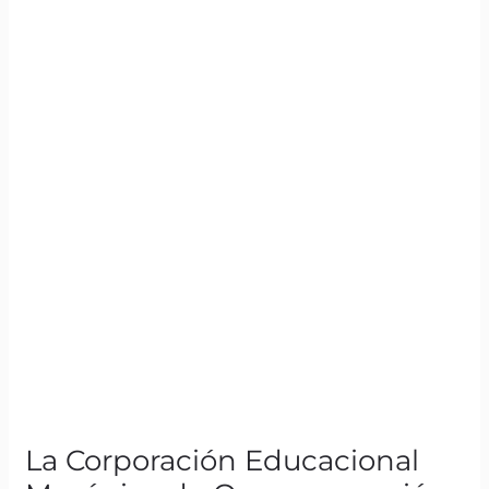
“Día
del
Profesor”
La Corporación Educacional