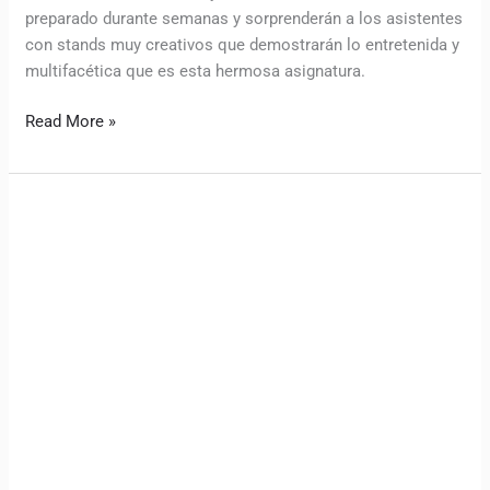
preparado durante semanas y sorprenderán a los asistentes
con stands muy creativos que demostrarán lo entretenida y
multifacética que es esta hermosa asignatura.
Read More »
La
Corporación
Educacional
Masónica
de
Osorno
premió
a
funcionarios
en
el