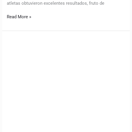
atletas obtuvieron excelentes resultados, fruto de
Read More »
Candidatos
al
CEAL
2026
presentaron
sus
propuestas
de
trabajo
a
los
delegados
de