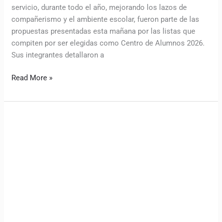
servicio, durante todo el año, mejorando los lazos de
compañerismo y el ambiente escolar, fueron parte de las
propuestas presentadas esta mañana por las listas que
compiten por ser elegidas como Centro de Alumnos 2026.
Sus integrantes detallaron a
Read More »
Estudiantes
de
4°
medio
y
del
GAS
entregaron
tarros