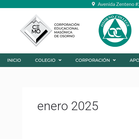
Ir
Avenida Zenteno #
al
contenido
INICIO
COLEGIO
CORPORACIÓN
AP
enero 2025