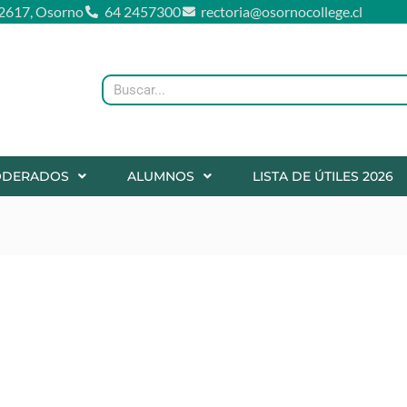
2617, Osorno
64 2457300
rectoria@osornocollege.cl
Buscar
ODERADOS
ALUMNOS
LISTA DE ÚTILES 2026