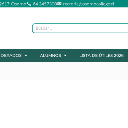
2617, Osorno
64 2457300
rectoria@osornocollege.cl
Buscar
ODERADOS
ALUMNOS
LISTA DE ÚTILES 2026