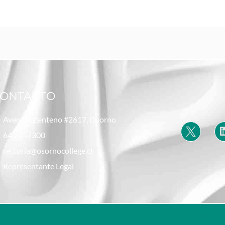
ONTACTO
Avenida Zenteno #2617, Osorno
64 2457300
rectoria@osornocollege.cl
Representante Legal
Sitio Diseñado por Agencia