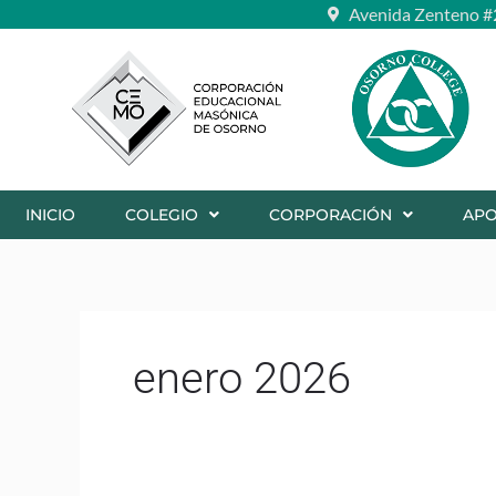
Ir
Avenida Zenteno #
al
contenido
INICIO
COLEGIO
CORPORACIÓN
AP
enero 2026