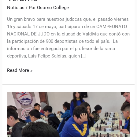
Noticias
/ Por
Osorno College
Un gran bravo para nuestros judocas que, el pasado viernes
16 y sábado 17 de mayo, participaron de un CAMPEONATO
NACIONAL DE JUDO en la ciudad de Valdivia que contó con
la participación de 900 deportistas de todo el país. La
información fue entregada por el profesor de la rama
deportiva, Luis Felipe Saldías, quien […]
Read More »
Un
gran
desempeño
tuvo
nuestro
equipo