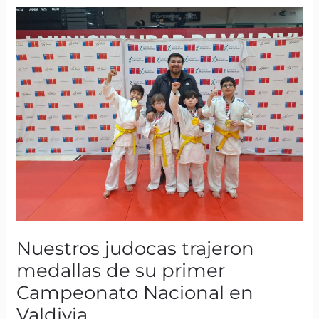
Nuestros
judocas
trajeron
medallas
de
su
primer
Campeonato
Nacional
en
Valdivia
Nuestros judocas trajeron
medallas de su primer
Campeonato Nacional en
Valdivia