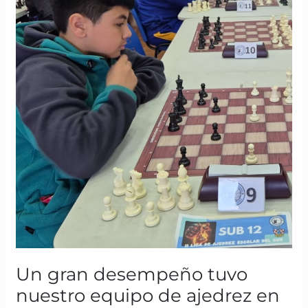
de
ajedrez
en
la
Liga
Escolar
del
Sur
Un gran desempeño tuvo
nuestro equipo de ajedrez en