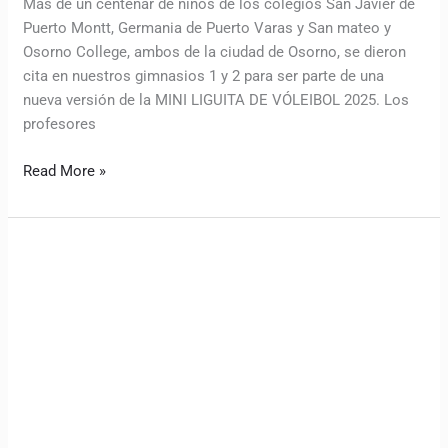
Más de un centenar de niños de los colegios San Javier de
Puerto Montt, Germania de Puerto Varas y San mateo y
Osorno College, ambos de la ciudad de Osorno, se dieron
cita en nuestros gimnasios 1 y 2 para ser parte de una
nueva versión de la MINI LIGUITA DE VÓLEIBOL 2025. Los
profesores
Read More »
Autoridades
reconocieron
a
la
directiva
2025
de
la
Asamblea