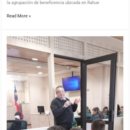
la agrupación de beneficencia ubicada en Rahue
Read More »
Alumnos
de
cuarto
básico
conocieron
el
Tribunal
Oral
en
lo
Penal
de
Osorno