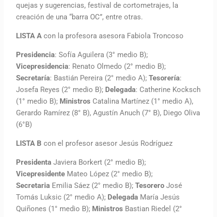
quejas y sugerencias, festival de cortometrajes, la
creación de una “barra OC”, entre otras.
LISTA A
con la profesora asesora Fabiola Troncoso
Presidencia
: Sofía Aguilera (3° medio B);
Vicepresidencia
: Renato Olmedo (2° medio B);
Secretaría
: Bastián Pereira (2° medio A);
Tesorería
:
Josefa Reyes (2° medio B);
Delegada
: Catherine Kocksch
(1° medio B);
Ministros
Catalina Martínez (1° medio A),
Gerardo Ramírez (8° B), Agustín Anuch (7° B), Diego Oliva
(6°B)
LISTA B
con el profesor asesor Jesús Rodríguez
Presidenta
Javiera Borkert (2° medio B);
Vicepresidente
Mateo López (2° medio B);
Secretaria
Emilia Sáez (2° medio B);
Tesorero
José
Tomás Luksic (2° medio A);
Delegada
María Jesús
Quiñones (1° medio B);
Ministros
Bastian Riedel (2°