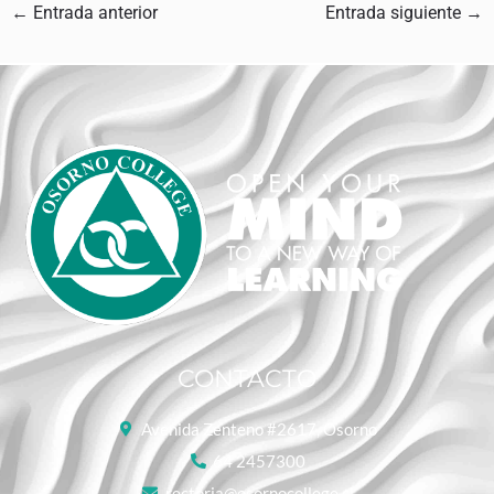
←
Entrada anterior
Entrada siguiente
→
CONTACTO
Avenida Zenteno #2617, Osorno
64 2457300
rectoria@osornocollege.cl