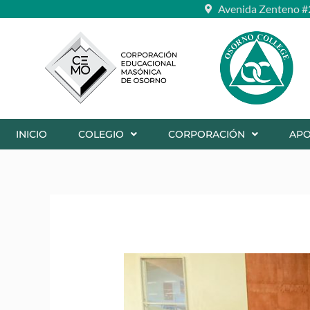
Ir
Avenida Zenteno #
al
contenido
INICIO
COLEGIO
CORPORACIÓN
AP