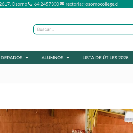
2617, Osorno
64 2457300
rectoria@osornocollege.cl
Buscar
ODERADOS
ALUMNOS
LISTA DE ÚTILES 2026