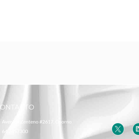
ONTACTO
Avenida Zenteno #2617, Osorno
64 2457300