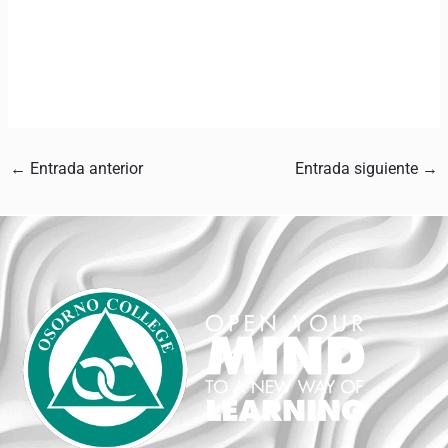
←
Entrada anterior
Entrada siguiente
→