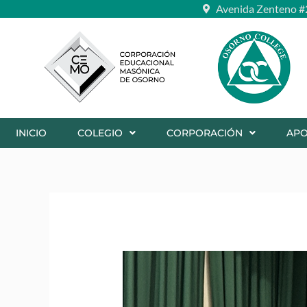
Ir
Avenida Zenteno #
al
contenido
INICIO
COLEGIO
CORPORACIÓN
AP