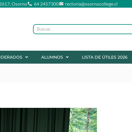
2617, Osorno
64 2457300
rectoria@osornocollege.cl
Buscar
ODERADOS
ALUMNOS
LISTA DE ÚTILES 2026