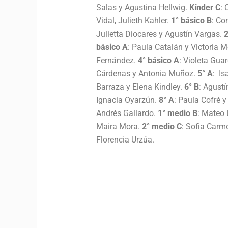
Salas y Agustina Hellwig.
Kínder C
: 
Vidal, Julieth Kahler.
1° básico B
: Co
Julietta Diocares y Agustín Vargas.
2
básico A
: Paula Catalán y Victoria M
Fernández.
4° básico A
: Violeta Guar
Cárdenas y Antonia Muñoz.
5° A
: Is
Barraza y Elena Kindley.
6° B
: Agust
Ignacia Oyarzún.
8° A
: Paula Cofré 
Andrés Gallardo.
1° medio B
: Mateo 
Maira Mora.
2° medio C
: Sofia Carm
Florencia Urzúa.