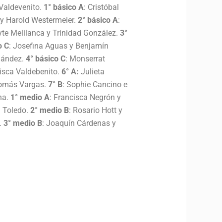
 Valdevenito.
1° básico A
: Cristóbal
 y Harold Westermeier.
2° básico A
:
yte Melilanca y Trinidad González.
3°
o C
: Josefina Aguas y Benjamín
rnández.
4° básico C
: Monserrat
isca Valdebenito.
6° A:
Julieta
Tomás Vargas.
7° B
: Sophie Cancino e
na.
1° medio A
: Francisca Negrón y
a Toledo.
2° medio B
: Rosario Hott y
.
3° medio B
: Joaquín Cárdenas y