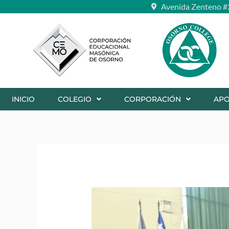
Ir
Avenida Zenteno #
al
contenido
INICIO
COLEGIO
CORPORACIÓN
AP