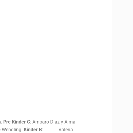
n.
Pre Kínder C
: Amparo Diaz y Alma
o Wendling.
Kínder B
: Valeria