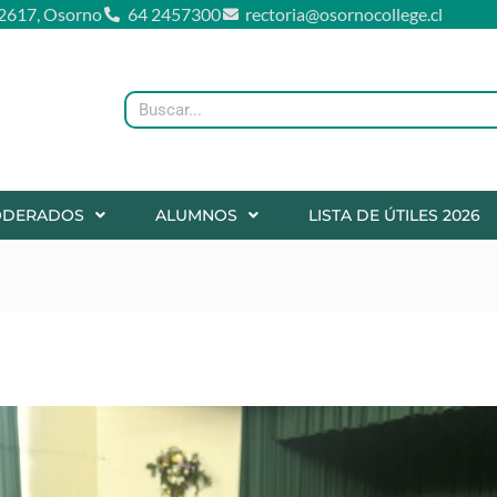
2617, Osorno
64 2457300
rectoria@osornocollege.cl
Buscar
ODERADOS
ALUMNOS
LISTA DE ÚTILES 2026