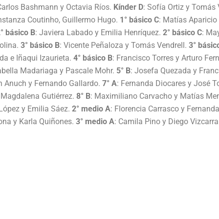
Carlos Bashmann y Octavia Ríos.
Kínder D
: Sofía Ortiz y Tomás
nstanza Coutinho, Guillermo Hugo.
1° básico C
: Matías Aparicio
° básico B
: Javiera Labado y Emilia Henríquez.
2° básico C
: Ma
olina.
3° básico B
: Vicente Peñaloza y Tomás Vendrell.
3° básic
da e Iñaqui Izaurieta.
4° básico B
: Francisco Torres y Arturo Fe
abella Madariaga y Pascale Mohr.
5° B
: Josefa Quezada y Franc
ín Anuch y Fernando Gallardo.
7° A
: Fernanda Diocares y José 
y Magdalena Gutiérrez.
8° B
: Maximiliano Carvacho y Matías Me
López y Emilia Sáez.
2° medio A
: Florencia Carrasco y Fernand
ona y Karla Quiñones.
3° medio A
: Camila Pino y Diego Vizcarra