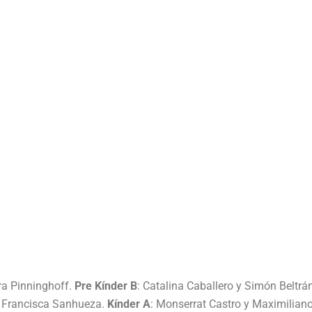
ra Pinninghoff.
Pre Kínder B
: Catalina Caballero y Simón Beltrá
y Francisca Sanhueza.
Kínder A
: Monserrat Castro y Maximilian