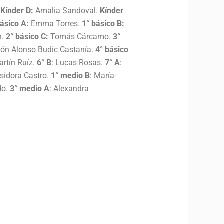
 Kínder D:
Amalia Sandoval.
Kínder
básico A:
Emma Torres.
1° básico B:
n.
2° básico C:
Tomás Cárcamo.
3°
ón Alonso Budic Castanía.
4° básico
artín Ruíz.
6° B
: Lucas Rosas.
7° A
:
 Isidora Castro.
1° medio B
: María-
do.
3° medio A
: Alexandra