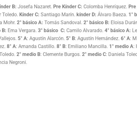
índer B:
Josefa Nazaret.
Pre Kínder C:
Colomba Henríquez.
Pre
 Toledo.
Kínder C:
Santiago Marín.
kínder D:
Álvaro Baeza.
1° 
a Mohr.
2° básico A:
Tomás Sandoval.
2° básico B:
Eloisa Durá
o B:
Ema Vergara.
3° básico C:
Camilo Alvarado.
4° básico A:
Le
allejos.
5° A
: Agustín Alarcón.
5° B
: Agustín Hernández.
6° A
: M
ez.
8° A
: Amanda Castillo.
8° B
: Emiliano Mancilla.
1° medio A
:
 Toledo.
2° medio B
: Clemente Burgos.
2° medio C
: Daniela Tole
ncia Negroni.