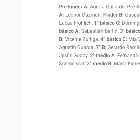
Pre kínder A:
Aurora Gallardo.
Pre K
A:
Leonor Guzmán. K
índer B:
Gaspar
Lucas Frohlich.
1° básico C:
Doming
básico A:
Sebastián Bertín.
3° básic
B:
Vicente Zuñiga.
4° básico C:
Mía V
Agustín Guarda.
7° B
: Gerardo Ramír
Jesús Godoy.
2° medio A
: Fernanda
Schmeisser.
3° medio B
: María Flore