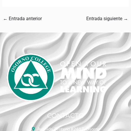
←
Entrada anterior
Entrada siguiente
→
CONTACTO
Avenida Zenteno #2617, Osorno