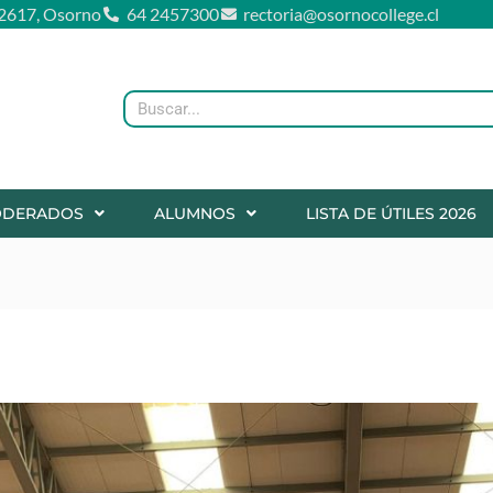
2617, Osorno
64 2457300
rectoria@osornocollege.cl
Buscar
ODERADOS
ALUMNOS
LISTA DE ÚTILES 2026