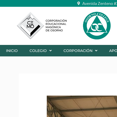
Ir
Avenida Zenteno #
al
contenido
INICIO
COLEGIO
CORPORACIÓN
AP