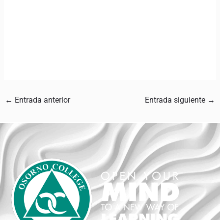
←
Entrada anterior
Entrada siguiente
→