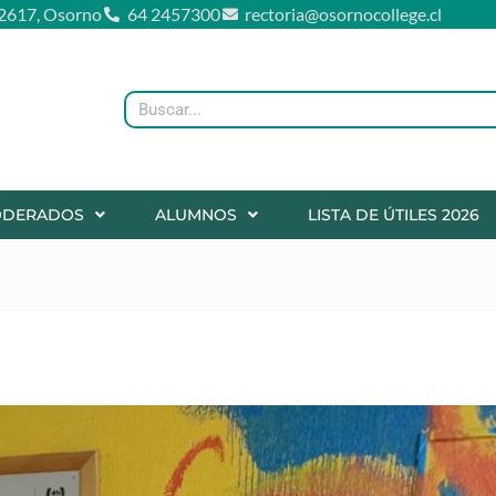
2617, Osorno
64 2457300
rectoria@osornocollege.cl
Buscar
ODERADOS
ALUMNOS
LISTA DE ÚTILES 2026