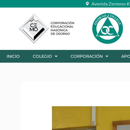
Ir
Avenida Zenteno #
al
contenido
INICIO
COLEGIO
CORPORACIÓN
AP