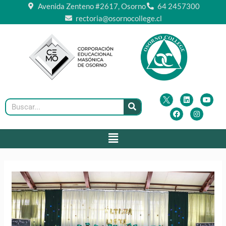
Ir
Avenida Zenteno #2617, Osorno
64 2457300
al
rectoria@osornocollege.cl
contenido
F
L
I
Y
a
i
n
o
Buscar
c
n
s
u
e
k
t
t
b
e
a
u
o
d
g
b
Menú
o
i
r
e
k
n
a
m