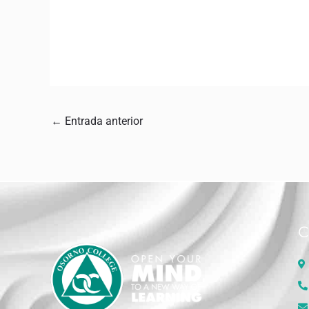
←
Entrada anterior
C