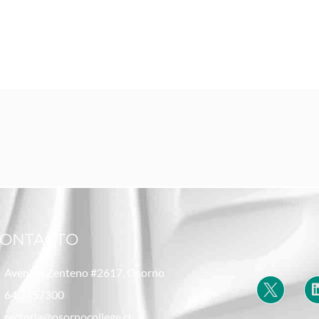
ONTACTO
Avenida Zenteno #2617, Osorno
64 2457300
rectoria@osornocollege.cl