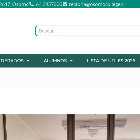
2617, Osorno
64 2457300
rectoria@osornocollege.cl
Buscar
ODERADOS
ALUMNOS
LISTA DE ÚTILES 2026