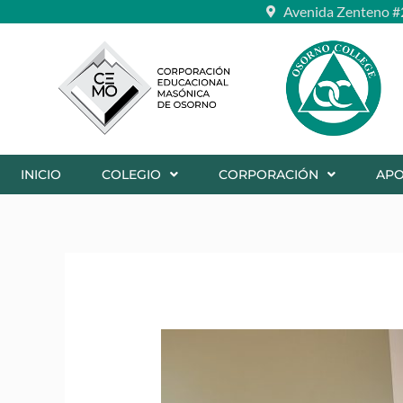
Ir
Avenida Zenteno #
al
contenido
INICIO
COLEGIO
CORPORACIÓN
AP