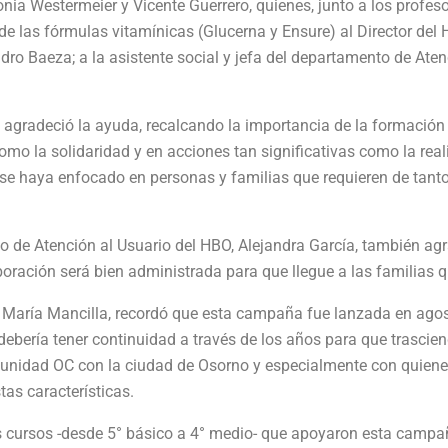
onia Westermeier y Vicente Guerrero, quienes, junto a los profes
l de las fórmulas vitamínicas (Glucerna y Ensure) al Director del 
ndro Baeza; a la asistente social y jefa del departamento de Aten
s, agradeció la ayuda, recalcando la importancia de la formación
omo la solidaridad y en acciones tan significativas como la re
 se haya enfocado en personas y familias que requieren de tant
to de Atención al Usuario del HBO, Alejandra García, también agr
oración será bien administrada para que llegue a las familias q
 María Mancilla, recordó que esta campaña fue lanzada en agost
ebería tener continuidad a través de los años para que trascien
nidad OC con la ciudad de Osorno y especialmente con quien
as características.
s cursos -desde 5° básico a 4° medio- que apoyaron esta campaña