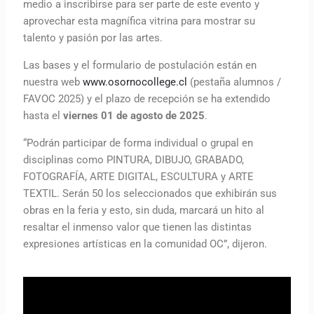
medio a inscribirse para ser parte de este evento y
aprovechar esta magnífica vitrina para mostrar su
talento y pasión por las artes.
Las bases y el formulario de postulación están en
nuestra web
www.osornocollege.cl
(pestaña alumnos /
FAVOC 2025) y el plazo de recepción se ha extendido
hasta el
viernes 01 de agosto de 2025
.
“Podrán participar de forma individual o grupal en
disciplinas como PINTURA, DIBUJO, GRABADO,
FOTOGRAFÍA, ARTE DIGITAL, ESCULTURA y ARTE
TEXTIL. Serán 50 los seleccionados que exhibirán sus
obras en la feria y esto, sin duda, marcará un hito al
resaltar el inmenso valor que tienen las distintas
expresiones artísticas en la comunidad OC”, dijeron.