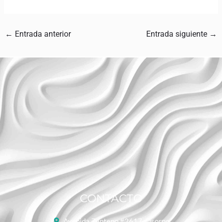
←
Entrada anterior
Entrada siguiente
→
CONTACTO
Avenida Zenteno #2617, Osorno