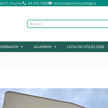
2617, Osorno
64 2457300
rectoria@osornocollege.cl
Buscar
ODERADOS
ALUMNOS
LISTA DE ÚTILES 2026