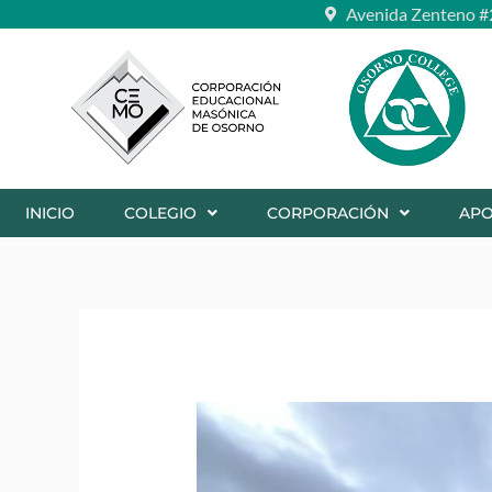
Ir
Avenida Zenteno #
al
contenido
INICIO
COLEGIO
CORPORACIÓN
AP