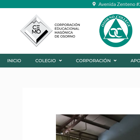
Ir
Avenida Zenteno #
al
contenido
INICIO
COLEGIO
CORPORACIÓN
AP