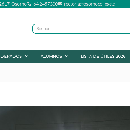
2617, Osorno
64 2457300
rectoria@osornocollege.cl
Buscar
ODERADOS
ALUMNOS
LISTA DE ÚTILES 2026