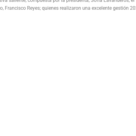
iva saliente, compuesta por la presidenta, Sofía Lavanderos; el 
ero, Francisco Reyes; quienes realizaron una excelente gestión 20