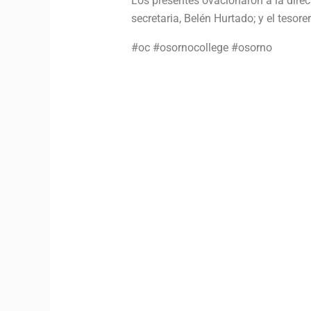
Los presentes ovacionaron a la direct
secretaria, Belén Hurtado; y el tesor
#oc #osornocollege #osorno