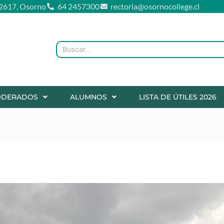
2617, Osorno
64 2457300
rectoria@osornocollege.cl
Buscar
ODERADOS
ALUMNOS
LISTA DE ÚTILES 2026