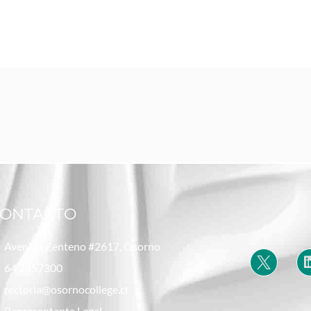
ONTACTO
Avenida Zenteno #2617, Osorno
64 2457300
rectoria@osornocollege.cl
Representante Legal