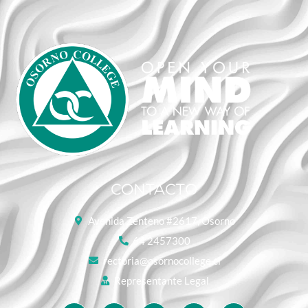
CONTACTO
Avenida Zenteno #2617, Osorno
64 2457300
rectoria@osornocollege.cl
Representante Legal